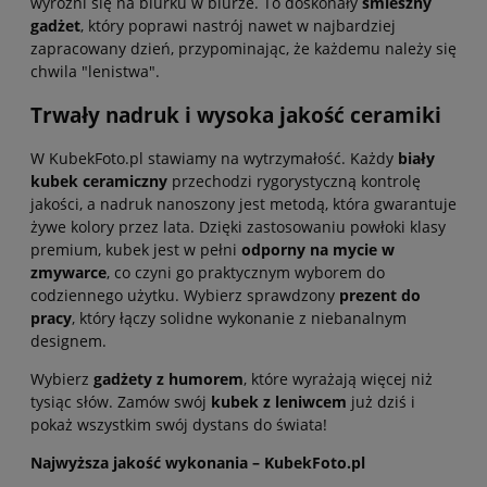
wyróżni się na biurku w biurze. To doskonały
śmieszny
gadżet
, który poprawi nastrój nawet w najbardziej
zapracowany dzień, przypominając, że każdemu należy się
chwila "lenistwa".
Trwały
nadruk i wysoka jakość ceramiki
W KubekFoto.pl stawiamy na wytrzymałość. Każdy
biały
kubek ceramiczny
przechodzi rygorystyczną kontrolę
jakości, a nadruk nanoszony jest metodą, która gwarantuje
żywe kolory przez lata. Dzięki zastosowaniu powłoki klasy
premium, kubek jest w pełni
odporny na mycie w
zmywarce
, co czyni go praktycznym wyborem do
codziennego użytku. Wybierz sprawdzony
prezent do
pracy
, który łączy solidne wykonanie z niebanalnym
designem.
Wybierz
gadżety z humorem
, które wyrażają więcej niż
tysiąc słów. Zamów swój
kubek z leniwcem
już dziś i
pokaż wszystkim swój dystans do świata!
Najwyższa jakość wykonania – KubekFoto.pl