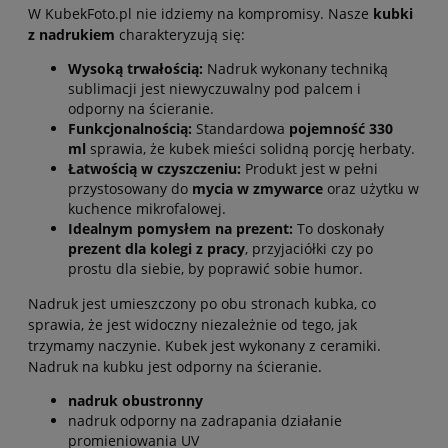
W KubekFoto.pl nie idziemy na kompromisy. Nasze
kubki
z nadrukiem
charakteryzują się:
Wysoką trwałością:
Nadruk wykonany techniką
sublimacji jest niewyczuwalny pod palcem i
odporny na ścieranie.
Funkcjonalnością:
Standardowa
pojemność 330
ml
sprawia, że kubek mieści solidną porcję herbaty.
Łatwością w czyszczeniu:
Produkt jest w pełni
przystosowany do
mycia w zmywarce
oraz użytku w
kuchence mikrofalowej.
Idealnym pomysłem na prezent:
To doskonały
prezent dla kolegi z pracy
, przyjaciółki czy po
prostu dla siebie, by poprawić sobie humor.
Nadruk jest umieszczony po obu stronach kubka, co
sprawia, że jest widoczny niezależnie od tego, jak
trzymamy naczynie. Kubek jest wykonany z ceramiki.
Nadruk na kubku jest odporny na ścieranie.
nadruk obustronny
nadruk odporny na zadrapania działanie
promieniowania UV