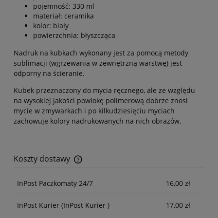
pojemność: 330 ml
materiał: ceramika
kolor: biały
powierzchnia: błyszcząca
Nadruk na kubkach wykonany jest za pomocą metody
sublimacji (wgrzewania w zewnętrzną warstwę) jest
odporny na ścieranie.
Kubek przeznaczony do mycia ręcznego, ale ze względu
na wysokiej jakości powłokę polimerową dobrze znosi
mycie w zmywarkach i po kilkudziesięciu myciach
zachowuje kolory nadrukowanych na nich obrazów.
Koszty dostawy
Cena nie zawiera ewentualnych kosztów płatności
InPost Paczkomaty 24/7
16,00 zł
InPost Kurier
(InPost Kurier )
17,00 zł