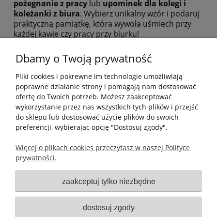
pożegnanie z pracy
lub
upominek dla kolegi i
koleżanki z biura
. Wybierz unikalny wzór i podaruj
praktyczną pamiątkę, która wywoła uśmiech przy
każdej kawie czy pracy przy biurku!
Dbamy o Twoją prywatność
Pliki cookies i pokrewne im technologie umożliwiają
poprawne działanie strony i pomagają nam dostosować
ofertę do Twoich potrzeb. Możesz zaakceptować
wykorzystanie przez nas wszystkich tych plików i przejść
Pomoc
do sklepu lub dostosować użycie plików do swoich
preferencji, wybierając opcję "Dostosuj zgody".
Moje konto
Więcej o plikach cookies przeczytasz w naszej Polityce
prywatności.
Płatności i dostawa
zaakceptuj tylko niezbędne
Informacje
dostosuj zgody
O nas