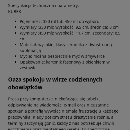
Specyfikacja techniczna i parametry:
KUBEK
Pojemność: 330 ml lub 450 ml do wyboru
Wymiary (330 ml): wysokość: 9,5 cm, średnica: 8 cm
Wymiary (450 ml): wysokość: 11,7 cm, secondary: 8,5
cm
Materiał: wysokiej klasy ceramika z dwustronną
sublimacją
Mycie: można bezpiecznie myć w zmywarce
Opakowanie: kartonik fasonowy z okienkiem w
zestawie
Oaza spokoju w wirze codziennych
obowiązków
Praca przy komputerze, niekończące się tabelki,
odpisywanie na wiadomości e-mail oraz nieustanne
spotkania potrafią wywołać niemałą frustrację u każdego
pracownika. Kiedy poziom stresu drastycznie rośnie, a
terminy zaczynają gonić, każdy z nas potrzebuje chwili
wytchnienia oraz mentalnego resetu. To specyficzne