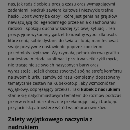
nas, jak radzić sobie z presją czasu oraz wymagającymi
zadaniami. Nadruk zawiera kultowe i niezwykle trafne
hasło „Don't worry be capy”, które jest genialną grą słów
nawiązującą do legendarnego przesłania o zachowaniu
radości i spokoju ducha w każdej życiowej sytuacji. Ten
precyzyjnie wykonany gadżet to idealny wybór dla osób,
które cenią sobie dystans do świata i lubią manifestować
swoje pozytywne nastawienie poprzez codzienne
przedmioty użytkowe. Wytrzymała, pełnokolorowa grafika
naniesiona metodą sublimacji przetrwa setki cykli mycia,
nie tracąc nic ze swoich nasyconych barw oraz
wyrazistości. Jeżeli chcesz stworzyć spójną strefę komfortu
na swoim biurku, zamów od razu kompletny, dopasowany
tematycznie zestaw na KubekFoto.pl, aby wzmocnić ten
wyjątkowy, odprężający przekaz. Taki
kubek z nadrukiem
stanie się natychmiastowym tematem do rozmów podczas
przerw w kuchni, skutecznie przełamując lody i budując
przyjacielską atmosferę wśród współpracowników.
Zalety wyjątkowego naczynia z
nadrukiem