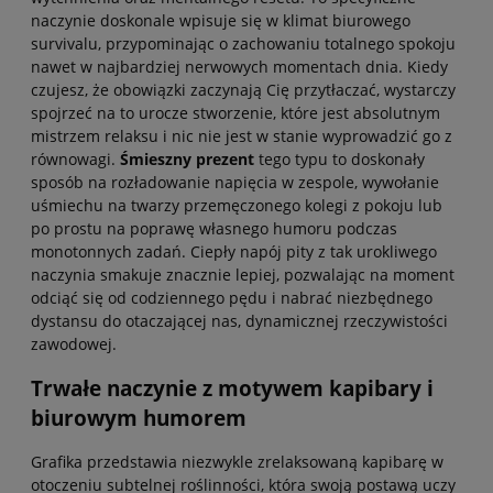
naczynie doskonale wpisuje się w klimat biurowego
survivalu, przypominając o zachowaniu totalnego spokoju
nawet w najbardziej nerwowych momentach dnia. Kiedy
czujesz, że obowiązki zaczynają Cię przytłaczać, wystarczy
spojrzeć na to urocze stworzenie, które jest absolutnym
mistrzem relaksu i nic nie jest w stanie wyprowadzić go z
równowagi.
Śmieszny prezent
tego typu to doskonały
sposób na rozładowanie napięcia w zespole, wywołanie
uśmiechu na twarzy przemęczonego kolegi z pokoju lub
po prostu na poprawę własnego humoru podczas
monotonnych zadań. Ciepły napój pity z tak urokliwego
naczynia smakuje znacznie lepiej, pozwalając na moment
odciąć się od codziennego pędu i nabrać niezbędnego
dystansu do otaczającej nas, dynamicznej rzeczywistości
zawodowej.
Trwałe naczynie z motywem kapibary i
biurowym humorem
Grafika przedstawia niezwykle zrelaksowaną kapibarę w
otoczeniu subtelnej roślinności, która swoją postawą uczy