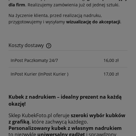
dla firm
. Realizujemy zamówienia już od jednej sztuki.
Na życzenie klienta, przed realizacją nadruku,
przygotowujemy i wysyłamy
wizualizację do akceptacji
.
Koszty dostawy
Cena nie zawiera ewentualnych kosztów płatności
InPost Paczkomaty 24/7
16,00 zł
InPost Kurier
(InPost Kurier )
17,00 zł
Kubek z nadrukiem – idealny prezent na każdą
okazję!
Sklep KubekFoto.pl oferuje
szeroki wybór kubków
z grafiką
, które zachwycą każdego.
Personalizowany kubek z własnym nadrukiem
to niezwykle
uniwersalny gadżet
i sprawdzony