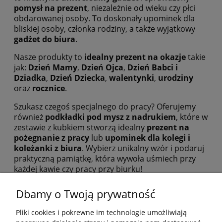
pomysł na prezent
, niezależnie od wieku czy płci
obdarowanej osoby. To doskonały upominek dla
bliskiej osoby, członka rodziny, a także wyjątkowy
gadżet do biura
.
Nasze produkty to
idealny prezent na okazje
takie
jak:
Dzień Mamy
,
Dzień Ojca
,
Dzień Babci i
Dziadka
,
Dzień Dziecka
,
walentynki
,
urodziny
oraz
rocznice
.
Szukasz czegoś specjalnego do pracy? Oferujemy
również
podkładki pod mysz z nadrukiem
, które w
zestawie z kubkiem stworzą idealny
prezent na
pożegnanie z pracy
lub
upominek dla kolegi i
koleżanki z biura
. Wybierz unikalny wzór i podaruj
praktyczną pamiątkę, która wywoła uśmiech przy
każdej kawie czy pracy przy biurku!
Dbamy o Twoją prywatność
Pliki cookies i pokrewne im technologie umożliwiają