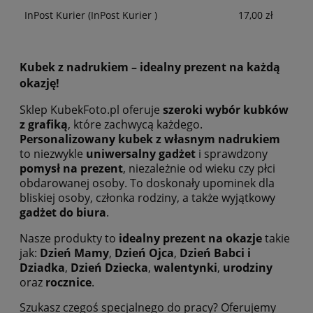
InPost Kurier
(InPost Kurier )
17,00 zł
Kubek z nadrukiem – idealny prezent na każdą
okazję!
Sklep KubekFoto.pl oferuje
szeroki wybór kubków
z grafiką
, które zachwycą każdego.
Personalizowany kubek z własnym nadrukiem
to niezwykle
uniwersalny gadżet
i sprawdzony
pomysł na prezent
, niezależnie od wieku czy płci
obdarowanej osoby. To doskonały upominek dla
bliskiej osoby, członka rodziny, a także wyjątkowy
gadżet do biura
.
Nasze produkty to
idealny prezent na okazje
takie
jak:
Dzień Mamy
,
Dzień Ojca
,
Dzień Babci i
Dziadka
,
Dzień Dziecka
,
walentynki
,
urodziny
oraz
rocznice
.
Szukasz czegoś specjalnego do pracy? Oferujemy