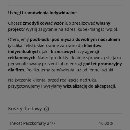
Usługi i zamówienia indywidualne
Chcesz
zmodyfikować wzór
lub zrealizować
własny
projekt
? Wyślij zapytanie na adres: kubekmanga@wp.pl.
Oferujemy
podkładki pod mysz z dowolnym nadrukiem
(grafika, tekst), skierowane zarówno do
klientów
indywidualnych
, jak i
biznesowych
czy
agencji
reklamowych
. Nasze produkty idealnie sprawdzą się jako
personalizowany prezent lub niedrogi
gadżet promocyjny
dla firm
. Realizujemy zamówienia już od jednej sztuki.
Na życzenie klienta, przed realizacją nadruku,
przygotowujemy i wysyłamy
wizualizację do akceptacji
.
Koszty dostawy
Cena nie zawiera ewentualnych kosztów płatności
InPost Paczkomaty 24/7
16,00 zł