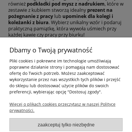
również
podkładki pod mysz z nadrukiem
, które w
zestawie z kubkiem stworzą idealny
prezent na
pożegnanie z pracy
lub
upominek dla kolegi i
koleżanki z biura
. Wybierz unikalny wzór i podaruj
praktyczną pamiątkę, która wywoła uśmiech przy
każdej kawie czy pracy przy biurku!
Dbamy o Twoją prywatność
Pliki cookies i pokrewne im technologie umożliwiają
poprawne działanie strony i pomagają nam dostosować
ofertę do Twoich potrzeb. Możesz zaakceptować
wykorzystanie przez nas wszystkich tych plików i przejść
Pomoc
do sklepu lub dostosować użycie plików do swoich
preferencji, wybierając opcję "Dostosuj zgody".
Moje konto
Więcej o plikach cookies przeczytasz w naszej Polityce
prywatności.
Płatności i dostawa
zaakceptuj tylko niezbędne
Informacje