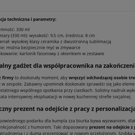
cja techniczna i parametry:
emność: 330 ml
iary (330 ml): wysokość: 9,5 cm, średnica: 8 cm
eriał: wysokiej klasy ceramika z dwustronną sublimacją
ie: można bezpiecznie myć w zmywarce
kowanie: kartonik fasonowy z okienkiem w zestawie
alny gadżet dla współpracownika na zakończeni
z firmy
to doskonały moment, aby
wręczyć odchodzącej osobie tr
 w zespole. Zabawny upominek doskonale sprawdzi się jako elemen
statniego wspólnego spotkania przy ciastkach. Solidny nadruk wyk
lata intensywnej eksploatacji w nowej kuchennej strefie socjalnej.
zny prezent na odejście z pracy z personalizacj
owiedniego podarku dla kumpla zza biurka bywa wyzwaniem, dlat
funkcjonalność z humorem. Taki dopasowany
prezent na odejście z
atrudnienia i z dumą prezentować je nowym przełożonym. Szybka w