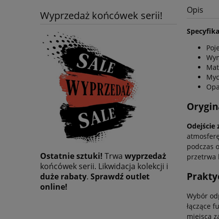
Opis
Wyprzedaż końcówek serii!
Specyfika
Poj
Wym
Mat
Myc
Opa
Orygin
Odejście 
atmosferę
podczas o
Ostatnie sztuki!
Trwa
wyprzedaż
przetrwa 
końcówek serii. Likwidacja kolekcji i
Praktyc
duże rabaty
.
Sprawdź outlet
online!
Wybór odp
łączące 
miejsca z