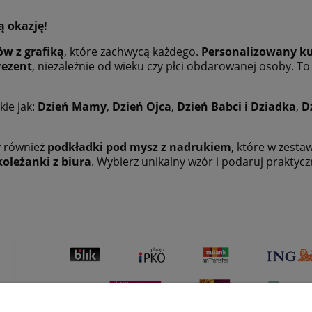
ą okazję!
w z grafiką
, które zachwycą każdego.
Personalizowany k
rezent
, niezależnie od wieku czy płci obdarowanej osoby. To
kie jak:
Dzień Mamy
,
Dzień Ojca
,
Dzień Babci i Dziadka
,
D
y również
podkładki pod mysz z nadrukiem
, które w zesta
koleżanki z biura
. Wybierz unikalny wzór i podaruj praktyc