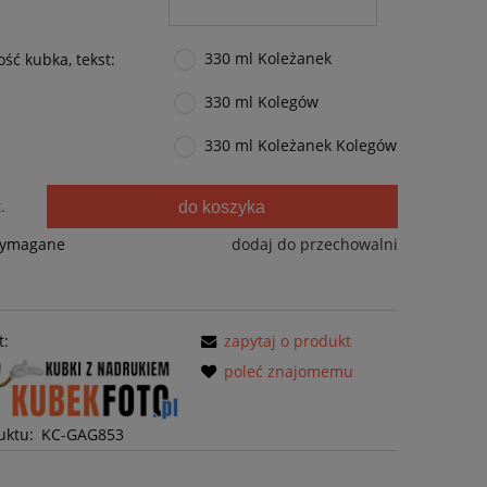
330 ml Koleżanek
ść kubka, tekst:
330 ml Kolegów
330 ml Koleżanek Kolegów
.
do koszyka
wymagane
dodaj do przechowalni
t:
zapytaj o produkt
poleć znajomemu
uktu:
KC-GAG853