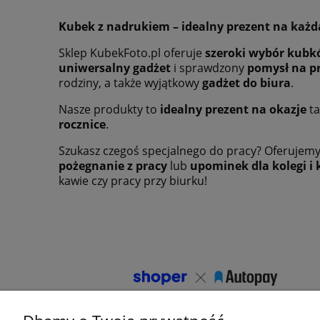
Kubek z nadrukiem – idealny prezent na każd
Sklep KubekFoto.pl oferuje
szeroki wybór kubkó
uniwersalny gadżet
i sprawdzony
pomysł na p
rodziny, a także wyjątkowy
gadżet do biura
.
Nasze produkty to
idealny prezent na okazje
ta
rocznice
.
Szukasz czegoś specjalnego do pracy? Oferujem
pożegnanie z pracy
lub
upominek dla kolegi i 
kawie czy pracy przy biurku!