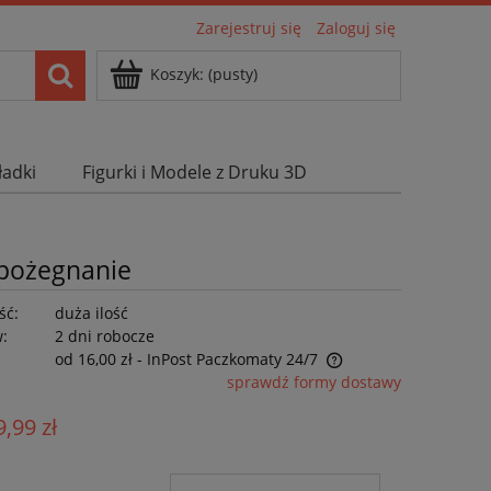
Zarejestruj się
Zaloguj się
Koszyk:
(pusty)
ładki
Figurki i Modele z Druku 3D
 pożegnanie
ść:
duża ilość
w:
2 dni robocze
od 16,00 zł
- InPost Paczkomaty 24/7
sprawdź formy dostawy
Cena nie zawiera ewentualnych kosztów
9,99 zł
płatności