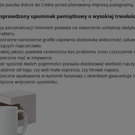
że paczka dotrze do Ciebie przed planowaną imprezą pożegnalną.
 sprawdzony upominek pamiątkowy o wysokiej trwałośc
ja personalizacji imieniem pozwala na stworzenie unikalnej dedyka
rakteru.
stronne naniesienie grafiki zapewnia doskonałą widoczność zabaw
dzących naprzeciwko.
okiej jakości powłoka ceramiczna bez problemu znosi czyszczenie
piecznie myć w zmywarce.
ór spośród dwóch pojemności pozwala dostosować wielkość nacz
zależnie od tego, czy woli małe espresso, czy litrowe napary.
pieczne opakowanie w kartonik fasonowy z okienkiem gwarantuje ni
etyczne wręczenie upominku.