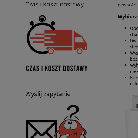
Czas i koszt dostawy
pewność, 
Wybierz
Opc
cha
Dwu
sie
Wys
bez
Wyb
nie
Bez
est
Wyślij zapytanie