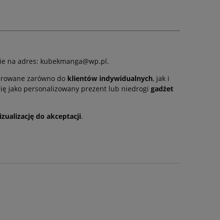
anie na adres: kubekmanga@wp.pl.
skierowane zarówno do
klientów indywidualnych
, jak i
się jako personalizowany prezent lub niedrogi
gadżet
izualizację do akceptacji
.