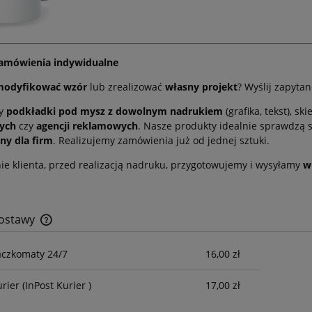
 zamówienia indywidualne
modyfikować wzór
lub zrealizować
własny projekt
? Wyślij zapyt
my
podkładki pod mysz z dowolnym nadrukiem
(grafika, tekst), 
ych
czy
agencji reklamowych
. Nasze produkty idealnie sprawdzą 
ny dla firm
. Realizujemy zamówienia już od jednej sztuki.
ie klienta, przed realizacją nadruku, przygotowujemy i wysyłamy
w
dostawy
aczkomaty 24/7
16,00 zł
Cena nie zawiera ewentualnych kosztów
płatności
urier
(InPost Kurier )
17,00 zł