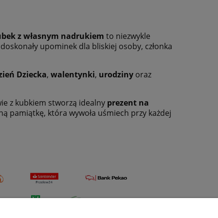
ubek z własnym nadrukiem
to niezwykle
 doskonały upominek dla bliskiej osoby, członka
zień Dziecka
,
walentynki
,
urodziny
oraz
wie z kubkiem stworzą idealny
prezent na
zną pamiątkę, która wywoła uśmiech przy każdej