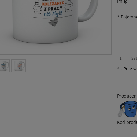
Imię:
*
Pojemno
szt
*
- Pole 
Producen
Kod prod