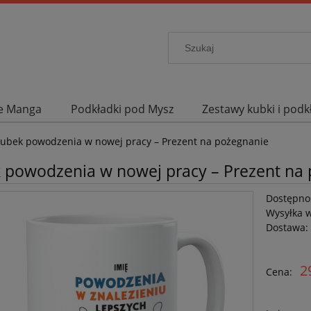
me Manga
Podkładki pod Mysz
Zestawy kubki i podk
ieracze
Promocje
Promocje
ubek powodzenia w nowej pracy – Prezent na pożegnanie
 powodzenia w nowej pracy – Prezent na
Dostępno
Wysyłka 
Dostawa:
2
Cena: