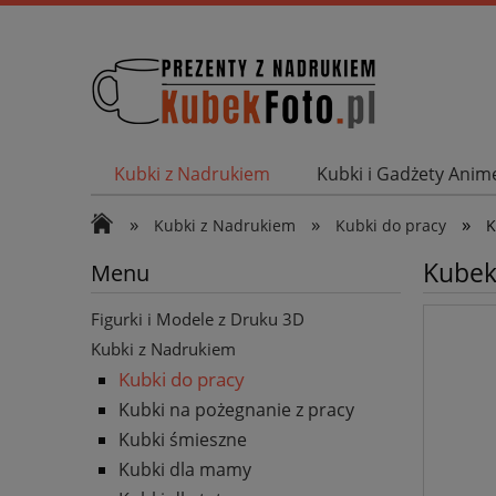
Kubki z Nadrukiem
Kubki i Gadżety Ani
Wyprzedaż Kubki i Gadżety
Magnesy Otw
»
»
»
Kubki z Nadrukiem
Kubki do pracy
K
Kubek
Menu
Figurki i Modele z Druku 3D
Kubki z Nadrukiem
Kubki do pracy
Kubki na pożegnanie z pracy
Kubki śmieszne
Kubki dla mamy