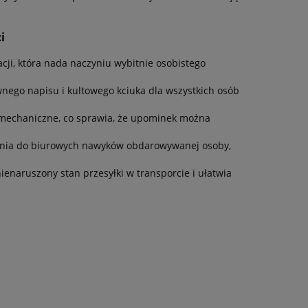
i
cji, która nada naczyniu wybitnie osobistego
nego napisu i kultowego kciuka dla wszystkich osób
 mechaniczne, co sprawia, że upominek można
ynia do biurowych nawyków obdarowywanej osoby,
enaruszony stan przesyłki w transporcie i ułatwia