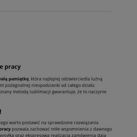
e pracy
wałą pamiątkę
, która najlepiej odzwierciedla luźną
t pożegnalnej niespodzianki od całego działu
onany metodą sublimacji gwarantuje, że to naczynie
ą
ego warto postawić na sprawdzone rozwiązania
 pracy
pozwala zachować miłe wspomnienia z dawnego
ysyłka oraz ekspresowa realizacja zamówienia dają