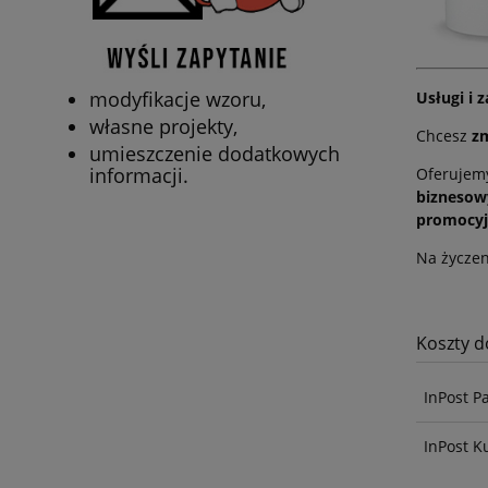
modyfikacje wzoru,
Usługi i
własne projekty,
Chcesz
z
umieszczenie dodatkowych
informacji.
Oferuje
biznesow
promocyj
Na życzen
Koszty 
InPost P
InPost K