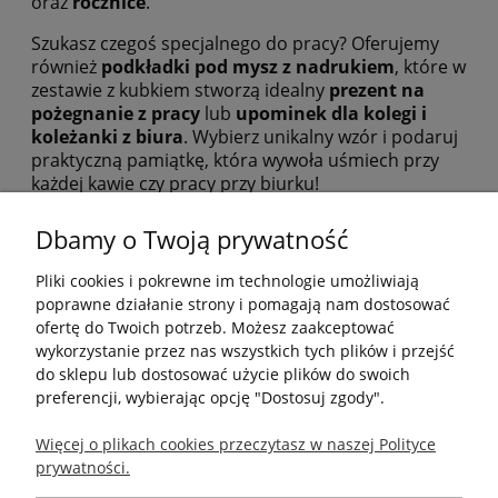
oraz
rocznice
.
Szukasz czegoś specjalnego do pracy? Oferujemy
również
podkładki pod mysz z nadrukiem
, które w
zestawie z kubkiem stworzą idealny
prezent na
pożegnanie z pracy
lub
upominek dla kolegi i
koleżanki z biura
. Wybierz unikalny wzór i podaruj
praktyczną pamiątkę, która wywoła uśmiech przy
każdej kawie czy pracy przy biurku!
Dbamy o Twoją prywatność
Pliki cookies i pokrewne im technologie umożliwiają
poprawne działanie strony i pomagają nam dostosować
ofertę do Twoich potrzeb. Możesz zaakceptować
wykorzystanie przez nas wszystkich tych plików i przejść
Pomoc
do sklepu lub dostosować użycie plików do swoich
preferencji, wybierając opcję "Dostosuj zgody".
Moje konto
Więcej o plikach cookies przeczytasz w naszej Polityce
prywatności.
Płatności i dostawa