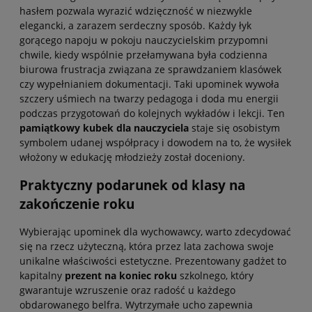
hasłem pozwala wyrazić wdzięczność w niezwykle
elegancki, a zarazem serdeczny sposób. Każdy łyk
gorącego napoju w pokoju nauczycielskim przypomni
chwile, kiedy wspólnie przełamywana była codzienna
biurowa frustracja związana ze sprawdzaniem klasówek
czy wypełnianiem dokumentacji. Taki upominek wywoła
szczery uśmiech na twarzy pedagoga i doda mu energii
podczas przygotowań do kolejnych wykładów i lekcji. Ten
pamiątkowy kubek dla nauczyciela
staje się osobistym
symbolem udanej współpracy i dowodem na to, że wysiłek
włożony w edukację młodzieży został doceniony.
Praktyczny podarunek od klasy na
zakończenie roku
Wybierając upominek dla wychowawcy, warto zdecydować
się na rzecz użyteczną, która przez lata zachowa swoje
unikalne właściwości estetyczne. Prezentowany gadżet to
kapitalny
prezent na koniec roku
szkolnego, który
gwarantuje wzruszenie oraz radość u każdego
obdarowanego belfra. Wytrzymałe ucho zapewnia