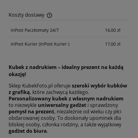
Koszty dostawy
Cena nie zawiera ewentualnych kosztów płatności
InPost Paczkomaty 24/7
16,00 zł
InPost Kurier
(InPost Kurier )
17,00 zł
Kubek z nadrukiem – idealny prezent na każdą
okazję!
Sklep KubekFoto.pl oferuje
szeroki wybór kubków
z grafiką
, które zachwycą każdego.
Personalizowany kubek z własnym nadrukiem
to niezwykle
uniwersalny gadżet
i sprawdzony
pomysł na prezent
, niezależnie od wieku czy płci
obdarowanej osoby. To doskonały upominek dla
bliskiej osoby, członka rodziny, a także wyjątkowy
gadżet do biura
.