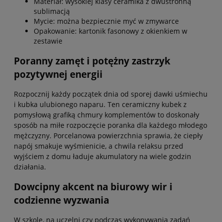
Materiał: wysokiej klasy ceramika z dwustronną
sublimacją
Mycie: można bezpiecznie myć w zmywarce
Opakowanie: kartonik fasonowy z okienkiem w
zestawie
Poranny zamęt i potężny zastrzyk
pozytywnej energii
Rozpocznij każdy początek dnia od sporej dawki uśmiechu
i kubka ulubionego naparu. Ten ceramiczny kubek z
pomysłową grafiką chmury komplementów to doskonały
sposób na miłe rozpoczęcie poranka dla każdego młodego
mężczyzny. Porcelanowa powierzchnia sprawia, że ciepły
napój smakuje wyśmienicie, a chwila relaksu przed
wyjściem z domu ładuje akumulatory na wiele godzin
działania.
Dowcipny akcent na biurowy wir i
codzienne wyzwania
W szkole, na uczelni czy podczas wykonywania zadań