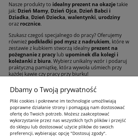
Nasze produkty to
idealny prezent na okazje
takie
jak:
Dzień Mamy
,
Dzień Ojca
,
Dzień Babci i
Dziadka
,
Dzień Dziecka
,
walentynki
,
urodziny
oraz
rocznice
.
Szukasz czegoś specjalnego do pracy? Oferujemy
również
podkładki pod mysz z nadrukiem
, które w
zestawie z kubkiem stworzą idealny
prezent na
pożegnanie z pracy
lub
upominek dla kolegi i
koleżanki z biura
. Wybierz unikalny wzór i podaruj
praktyczną pamiątkę, która wywoła uśmiech przy
każdej kawie czy pracy przy biurku!
Dbamy o Twoją prywatność
Pliki cookies i pokrewne im technologie umożliwiają
poprawne działanie strony i pomagają nam dostosować
ofertę do Twoich potrzeb. Możesz zaakceptować
wykorzystanie przez nas wszystkich tych plików i przejść
Pomoc
do sklepu lub dostosować użycie plików do swoich
preferencji, wybierając opcję "Dostosuj zgody".