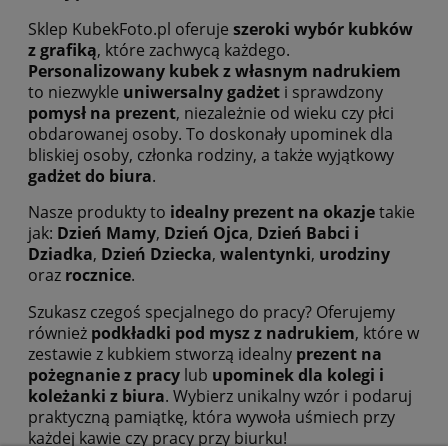
Sklep KubekFoto.pl oferuje
szeroki wybór kubków
z grafiką
, które zachwycą każdego.
Personalizowany kubek z własnym nadrukiem
to niezwykle
uniwersalny gadżet
i sprawdzony
pomysł na prezent
, niezależnie od wieku czy płci
obdarowanej osoby. To doskonały upominek dla
bliskiej osoby, członka rodziny, a także wyjątkowy
gadżet do biura
.
Nasze produkty to
idealny prezent na okazje
takie
jak:
Dzień Mamy
,
Dzień Ojca
,
Dzień Babci i
Dziadka
,
Dzień Dziecka
,
walentynki
,
urodziny
oraz
rocznice
.
Szukasz czegoś specjalnego do pracy? Oferujemy
również
podkładki pod mysz z nadrukiem
, które w
zestawie z kubkiem stworzą idealny
prezent na
pożegnanie z pracy
lub
upominek dla kolegi i
koleżanki z biura
. Wybierz unikalny wzór i podaruj
praktyczną pamiątkę, która wywoła uśmiech przy
każdej kawie czy pracy przy biurku!