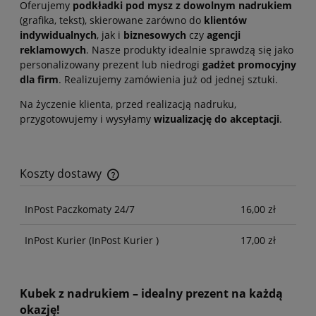
Oferujemy
podkładki pod mysz z dowolnym nadrukiem
(grafika, tekst), skierowane zarówno do
klientów
indywidualnych
, jak i
biznesowych
czy
agencji
reklamowych
. Nasze produkty idealnie sprawdzą się jako
personalizowany prezent lub niedrogi
gadżet promocyjny
dla firm
. Realizujemy zamówienia już od jednej sztuki.
Na życzenie klienta, przed realizacją nadruku,
przygotowujemy i wysyłamy
wizualizację do akceptacji
.
Koszty dostawy
Cena nie zawiera ewentualnych kosztów płatności
InPost Paczkomaty 24/7
16,00 zł
InPost Kurier
(InPost Kurier )
17,00 zł
Kubek z nadrukiem – idealny prezent na każdą
okazję!