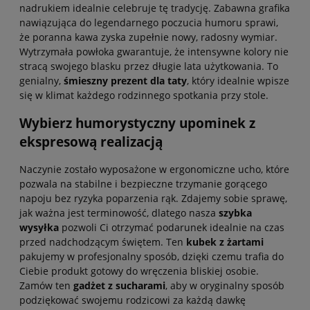
nadrukiem idealnie celebruje tę tradycję. Zabawna grafika
nawiązująca do legendarnego poczucia humoru sprawi,
że poranna kawa zyska zupełnie nowy, radosny wymiar.
Wytrzymała powłoka gwarantuje, że intensywne kolory nie
stracą swojego blasku przez długie lata użytkowania. To
genialny,
śmieszny prezent dla taty
, który idealnie wpisze
się w klimat każdego rodzinnego spotkania przy stole.
Wybierz humorystyczny upominek z
ekspresową realizacją
Naczynie zostało wyposażone w ergonomiczne ucho, które
pozwala na stabilne i bezpieczne trzymanie gorącego
napoju bez ryzyka poparzenia rąk. Zdajemy sobie sprawę,
jak ważna jest terminowość, dlatego nasza
szybka
wysyłka
pozwoli Ci otrzymać podarunek idealnie na czas
przed nadchodzącym świętem. Ten
kubek z żartami
pakujemy w profesjonalny sposób, dzięki czemu trafia do
Ciebie produkt gotowy do wręczenia bliskiej osobie.
Zamów ten
gadżet z sucharami
, aby w oryginalny sposób
podziękować swojemu rodzicowi za każdą dawkę