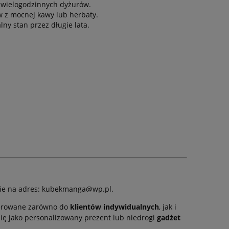
 wielogodzinnych dyżurów.
 z mocnej kawy lub herbaty.
ny stan przez długie lata.
anie na adres: kubekmanga@wp.pl.
skierowane zarówno do
klientów indywidualnych
, jak i
się jako personalizowany prezent lub niedrogi
gadżet