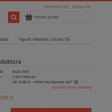
Zarejestruj się
Zaloguj się
Koszyk:
(pusty)
ładki
Figurki i Modele z Druku 3D
 doktora
ść:
duża ilość
w:
2 dni robocze
od 16,00 zł
- InPost Paczkomaty 24/7
sprawdź formy dostawy
Cena nie zawiera ewentualnych kosztów
9,99 zł
płatności