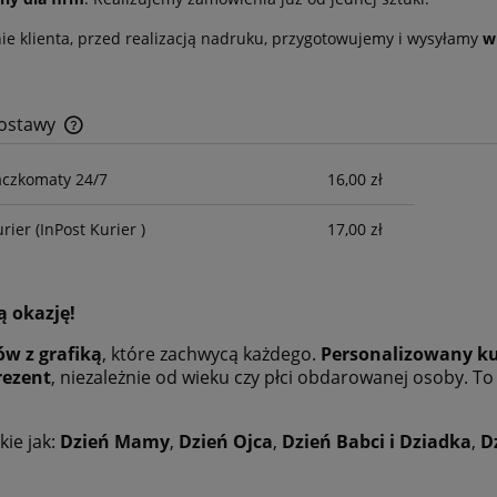
ie klienta, przed realizacją nadruku, przygotowujemy i wysyłamy
w
dostawy
aczkomaty 24/7
16,00 zł
Cena nie zawiera ewentualnych kosztów
płatności
urier
(InPost Kurier )
17,00 zł
ą okazję!
w z grafiką
, które zachwycą każdego.
Personalizowany k
rezent
, niezależnie od wieku czy płci obdarowanej osoby. To
kie jak:
Dzień Mamy
,
Dzień Ojca
,
Dzień Babci i Dziadka
,
D