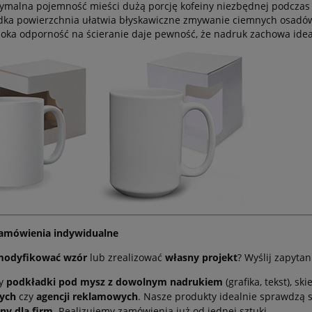
ymalna pojemność mieści dużą porcję kofeiny niezbędnej podczas
dka powierzchnia ułatwia błyskawiczne zmywanie ciemnych osadów
oka odporność na ścieranie daje pewność, że nadruk zachowa ideal
 zamówienia indywidualne
modyfikować wzór
lub zrealizować
własny projekt
? Wyślij zapyt
my
podkładki pod mysz z dowolnym nadrukiem
(grafika, tekst), 
ych
czy
agencji reklamowych
. Nasze produkty idealnie sprawdzą 
ny dla firm
. Realizujemy zamówienia już od jednej sztuki.