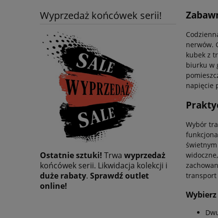
Zabawn
Wyprzedaż końcówek serii!
Codzienna
nerwów. G
kubek z t
biurku w 
pomieszcz
napięcie 
Prakty
Wybór tra
funkcjon
świetnym 
Ostatnie sztuki!
Trwa
wyprzedaż
widoczne,
końcówek serii. Likwidacja kolekcji i
zachowan
duże rabaty
.
Sprawdź outlet
transport
online!
Wybierz
Dwu