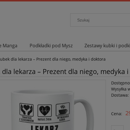
me Manga
Podkładki pod Mysz
Zestawy kubki i podk
ieracze
Promocje
Promocje
ubek dla lekarza – Prezent dla niego, medyka i doktora
dla lekarza – Prezent dla niego, medyka i
Dostępno
Wysyłka 
Dostawa:
2
Cena: