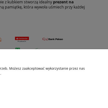
wie z kubkiem stworzą idealny
prezent na
zną pamiątkę, która wywoła uśmiech przy każdej
otrzeb. Możesz zaakceptować wykorzystanie przez nas
.
as
Info kubki nadruk wysyłka
akt i dane firmy
Technologia nadruku
rmie
Pakowanie na czas
transportu