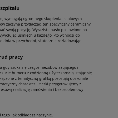
szpitalu
nej wymagają ogromnego skupienia i stalowych
ów zaczyna przytłaczać, ten specyficzny ceramiczny
ać swoją pozycję. Wyraziste hasło postawione na
wywołując uśmiech u każdego, kto wchodzi do
go dnia w przychodni, skutecznie rozładowując
rud pracy
 gdy szuka się czegoś niezobowiązującego i
oczucie humoru z codzienną użytecznością, stając się
łączone z tematyczną grafiką pozostają doskonale
estetyczny charakter. Paczki przygotowujemy z
resową realizację zamówienia i bezproblemowy
tego, jak odkładasz naczynie.