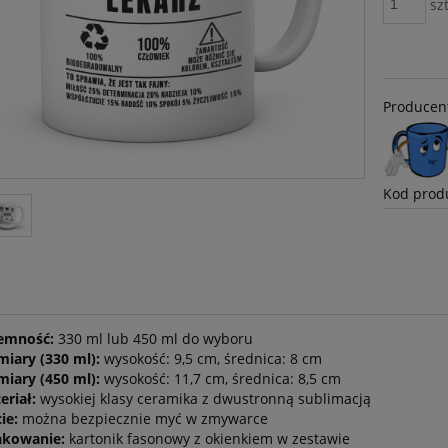
szt
Producen
Kod prod
emność:
330 ml lub 450 ml do wyboru
iary (330 ml):
wysokość: 9,5 cm, średnica: 8 cm
iary (450 ml):
wysokość: 11,7 cm, średnica: 8,5 cm
eriał:
wysokiej klasy ceramika z dwustronną sublimacją
ie:
można bezpiecznie myć w zmywarce
kowanie:
kartonik fasonowy z okienkiem w zestawie