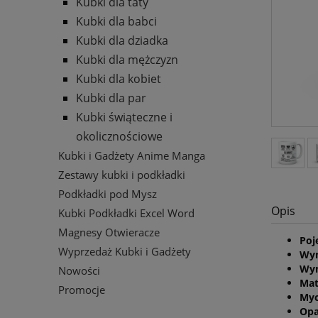
Kubki dla taty
Kubki dla babci
Kubki dla dziadka
Kubki dla mężczyzn
Kubki dla kobiet
Kubki dla par
Kubki świąteczne i
okolicznościowe
Kubki i Gadżety Anime Manga
Zestawy kubki i podkładki
Podkładki pod Mysz
Opis
Kubki Podkładki Excel Word
Magnesy Otwieracze
Poj
Wyprzedaż Kubki i Gadżety
Wym
Wym
Nowości
Mat
Promocje
Myc
Opa