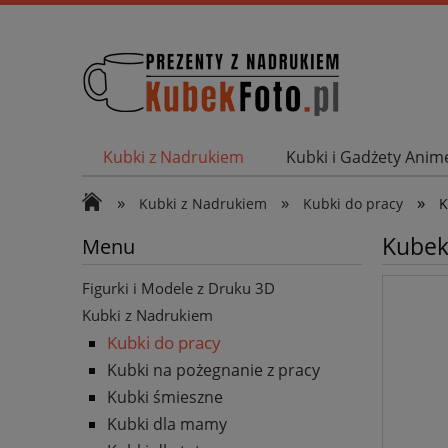
Kubki z Nadrukiem
Kubki i Gadżety Ani
Wyprzedaż Kubki i Gadżety
Magnesy Otw
»
»
»
Kubki z Nadrukiem
Kubki do pracy
K
Kubek 
Menu
Figurki i Modele z Druku 3D
Kubki z Nadrukiem
Kubki do pracy
Kubki na pożegnanie z pracy
Kubki śmieszne
Kubki dla mamy