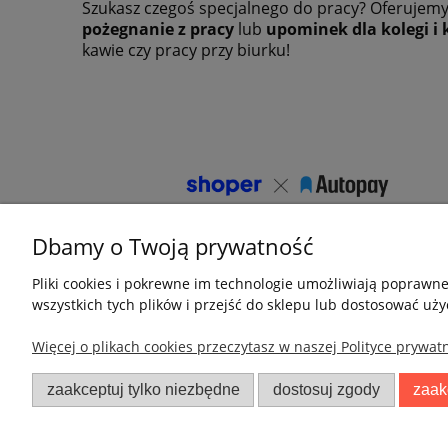
Szukasz czegoś specjalnego do pracy? Oferujem
pożegnanie z pracy
lub
upominek dla kolegi i 
kawie czy pracy przy biurku!
Dbamy o Twoją prywatność
Pliki cookies i pokrewne im technologie umożliwiają poprawn
wszystkich tych plików i przejść do sklepu lub dostosować uży
Więcej o plikach cookies przeczytasz w naszej Polityce prywatn
Pomoc
Moje konto
Zwroty i reklamacje
Twoje zamówienia
zaakceptuj tylko niezbędne
dostosuj zgody
zaak
Jak zamówić własny nadruk
Ustawienia konta
Regulamin
Przechowalnia