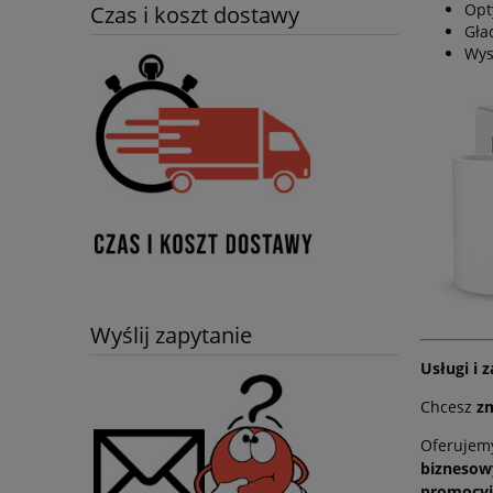
Opt
Czas i koszt dostawy
Gła
Wys
Wyślij zapytanie
Usługi i
Chcesz
z
Oferuje
biznesow
promocyj