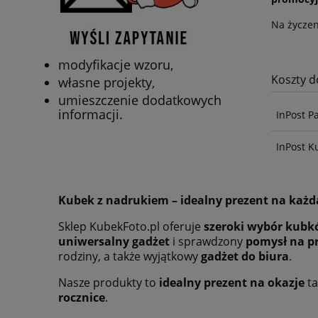
Na życzen
modyfikacje wzoru,
Koszty 
własne projekty,
umieszczenie dodatkowych
informacji.
InPost P
InPost K
Kubek z nadrukiem – idealny prezent na każd
Sklep KubekFoto.pl oferuje
szeroki wybór kubkó
uniwersalny gadżet
i sprawdzony
pomysł na p
rodziny, a także wyjątkowy
gadżet do biura
.
Nasze produkty to
idealny prezent na okazje
ta
rocznice
.