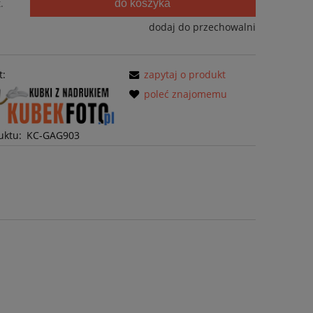
.
do koszyka
dodaj do przechowalni
t:
zapytaj o produkt
poleć znajomemu
uktu:
KC-GAG903