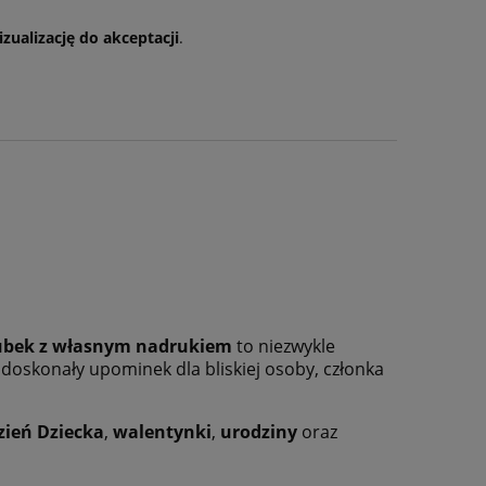
izualizację do akceptacji
.
ubek z własnym nadrukiem
to niezwykle
 doskonały upominek dla bliskiej osoby, członka
zień Dziecka
,
walentynki
,
urodziny
oraz