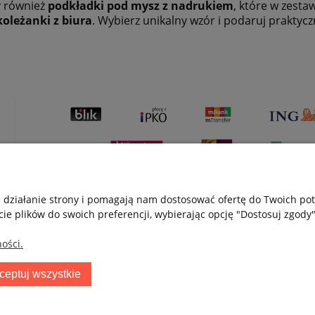
y również
podkładki pod mysz z nadrukiem
, które w zesta
koleżanki z biura
. Wybierz unikalny wzór i podaruj praktyc
e działanie strony i pomagają nam dostosować ofertę do Twoich p
cie plików do swoich preferencji, wybierając opcję "Dostosuj zgody"
ości.
Płatności i dostawa
Informacje
O n
Formy płatności
Polityka plików cookie
Kont
ceptuj wszystkie
Czas i koszty dostawy
Polityka prywatności
O fi
Jak kupować?