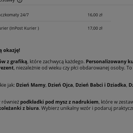
aczkomaty 24/7
16,00 zł
Cena nie zawiera ewentualnych kosztów
płatności
urier
(InPost Kurier )
17,00 zł
ą okazję!
w z grafiką
, które zachwycą każdego.
Personalizowany k
rezent
, niezależnie od wieku czy płci obdarowanej osoby. To
kie jak:
Dzień Mamy
,
Dzień Ojca
,
Dzień Babci i Dziadka
,
D
y również
podkładki pod mysz z nadrukiem
, które w zesta
koleżanki z biura
. Wybierz unikalny wzór i podaruj praktyc