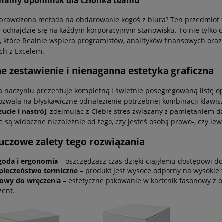
nalny upominek dla członka teamu
sprawdzona metoda na obdarowanie kogoś z biura? Ten przedmiot
 odnajdzie się na każdym korporacyjnym stanowisku. To nie tylko 
, które Realnie wspiera programistów, analityków finansowych or
ch z Excelem.
ne zestawienie i nienaganna estetyka graficzna
 naczyniu prezentuje kompletną i świetnie posegregowaną listę ope
zwala na błyskawiczne odnalezienie potrzebnej kombinacji klawisz
cie i nastrój
, zdejmując z Ciebie stres związany z pamiętaniem d
e są widoczne niezależnie od tego, czy jesteś osobą prawo-, czy le
luczowe zalety tego rozwiązania
oda i ergonomia
– oszczędzasz czas dzięki ciągłemu dostępowi do
pieczeństwo termiczne
– produkt jest wysoce odporny na wysokie 
owy do wręczenia
– estetyczne pakowanie w kartonik fasonowy z 
zent.