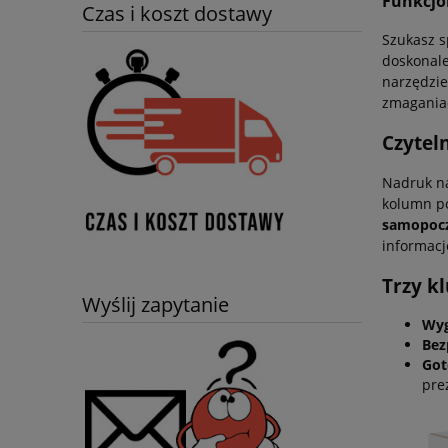
Funkcjo
Czas i koszt dostawy
Szukasz 
doskonale
narzędzie
zmagania
Czytel
Nadruk na
kolumn po
samopoczu
informacj
Trzy k
Wyślij zapytanie
Wyg
Bez
Got
pre