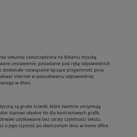
ażda sekunda zaoszczędzona na klikaniu myszką
owane zestawienie, posiadanie pod ręką odpowiednich
o doskonałe rozwiązanie łączące przyjemność picia
kiwać internet w poszukiwaniu odpowiedniej
ymanego w dłoni.
tyczną są grube ścianki, które świetnie utrzymują
lor stanowi idealne tło dla kontrastowych grafik.
trwałe użytkowanie bez utraty czytelności tekstu.
z o jego czystość po skończonym dniu w home office.