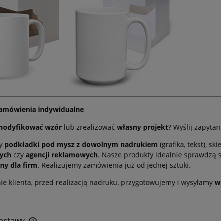
 zamówienia indywidualne
modyfikować wzór
lub zrealizować
własny projekt
? Wyślij zapyt
my
podkładki pod mysz z dowolnym nadrukiem
(grafika, tekst), 
ych
czy
agencji reklamowych
. Nasze produkty idealnie sprawdzą 
ny dla firm
. Realizujemy zamówienia już od jednej sztuki.
ie klienta, przed realizacją nadruku, przygotowujemy i wysyłamy
w
dostawy