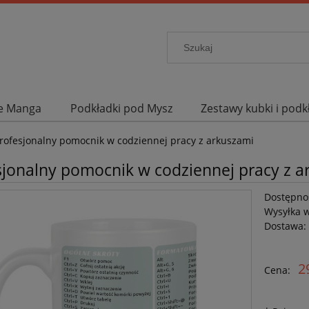
me Manga
Podkładki pod Mysz
Zestawy kubki i podk
ieracze
Promocje
Promocje
rofesjonalny pomocnik w codziennej pracy z arkuszami
sjonalny pomocnik w codziennej pracy z a
Dostępno
Wysyłka 
Dostawa:
2
Cena: