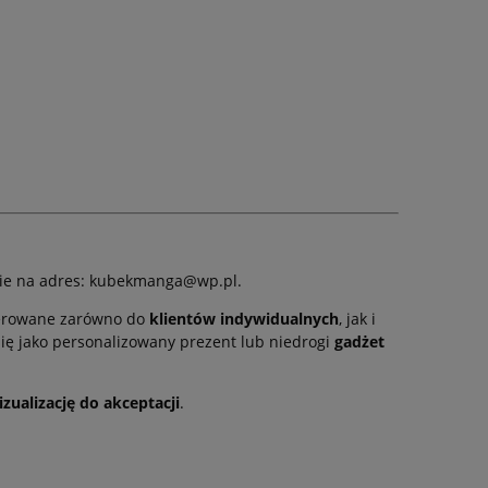
anie na adres: kubekmanga@wp.pl.
skierowane zarówno do
klientów indywidualnych
, jak i
się jako personalizowany prezent lub niedrogi
gadżet
izualizację do akceptacji
.