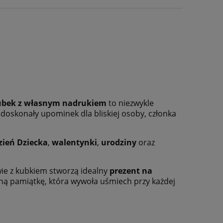
ubek z własnym nadrukiem
to niezwykle
 doskonały upominek dla bliskiej osoby, członka
zień Dziecka
,
walentynki
,
urodziny
oraz
wie z kubkiem stworzą idealny
prezent na
zną pamiątkę, która wywoła uśmiech przy każdej