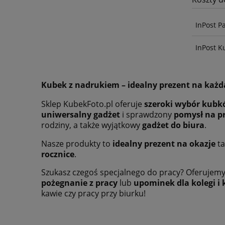
InPost P
InPost K
Kubek z nadrukiem – idealny prezent na każd
Sklep KubekFoto.pl oferuje
szeroki wybór kubkó
uniwersalny gadżet
i sprawdzony
pomysł na p
rodziny, a także wyjątkowy
gadżet do biura
.
Nasze produkty to
idealny prezent na okazje
ta
rocznice
.
Szukasz czegoś specjalnego do pracy? Oferujem
pożegnanie z pracy
lub
upominek dla kolegi i 
kawie czy pracy przy biurku!