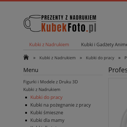
Kubki z Nadrukiem
Kubki i Gadżety Ani
Wyprzedaż Kubki i Gadżety
Magnesy Otw
»
»
»
Kubki z Nadrukiem
Kubki do pracy
P
Profe
Menu
Figurki i Modele z Druku 3D
Kubki z Nadrukiem
Kubki do pracy
Kubki na pożegnanie z pracy
Kubki śmieszne
Kubki dla mamy