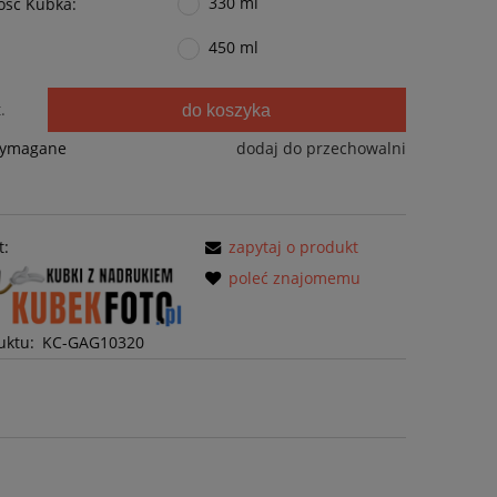
330 ml
ść Kubka:
450 ml
.
do koszyka
wymagane
dodaj do przechowalni
t:
zapytaj o produkt
poleć znajomemu
uktu:
KC-GAG10320