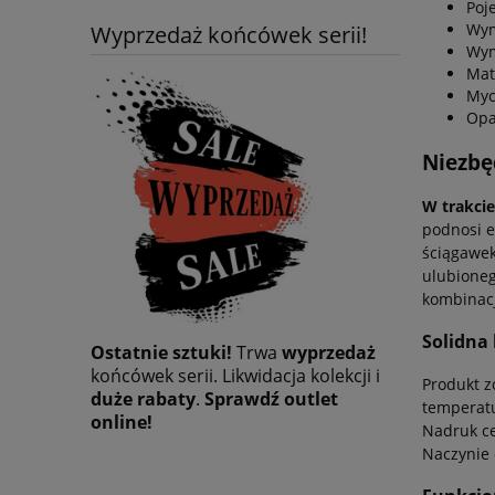
Poj
Wym
Wyprzedaż końcówek serii!
Wym
Mat
Myc
Opa
Niezbę
W trakci
podnosi e
ściągawek
ulubioneg
kombinacj
Solidna
Ostatnie sztuki!
Trwa
wyprzedaż
końcówek serii. Likwidacja kolekcji i
Produkt z
duże rabaty
.
Sprawdź outlet
temperatu
online!
Nadruk ce
Naczynie 