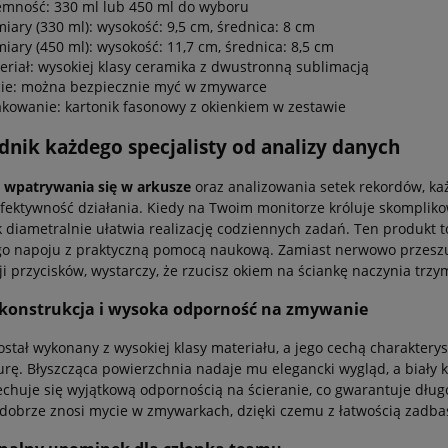
emność: 330 ml lub 450 ml do wyboru
iary (330 ml): wysokość: 9,5 cm, średnica: 8 cm
iary (450 ml): wysokość: 11,7 cm, średnica: 8,5 cm
eriał: wysokiej klasy ceramika z dwustronną sublimacją
ie: można bezpiecznie myć w zmywarce
kowanie: kartonik fasonowy z okienkiem w zestawie
dnik każdego specjalisty od analizy danych
e wpatrywania się w arkusze
oraz analizowania setek rekordów, k
fektywność działania. Kiedy na Twoim monitorze króluje skomplik
 diametralnie ułatwia realizację codziennych zadań. Ten produkt t
o napoju z praktyczną pomocą naukową. Zamiast nerwowo przeszu
i przycisków, wystarczy, że rzucisz okiem na ściankę naczynia trz
 konstrukcja i wysoka odporność na zmywanie
ostał wykonany z wysokiej klasy materiału, a jego cechą charakterys
rę. Błyszcząca powierzchnia nadaje mu elegancki wygląd, a biały ko
chuje się wyjątkową odpornością na ścieranie, co gwarantuje długo
dobrze znosi mycie w zmywarkach, dzięki czemu z łatwością zadbas