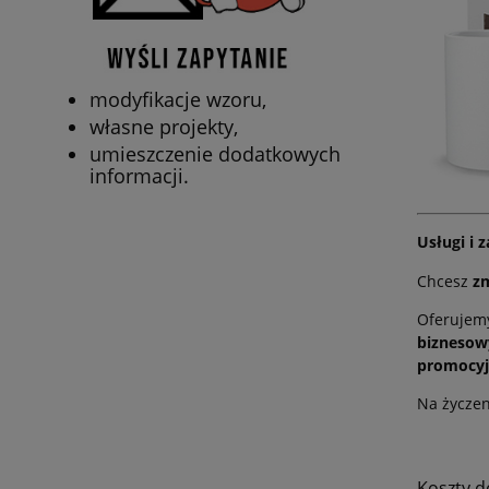
modyfikacje wzoru,
własne projekty,
umieszczenie dodatkowych
informacji.
Usługi i
Chcesz
z
Oferuje
biznesow
promocyj
Na życzen
Koszty 