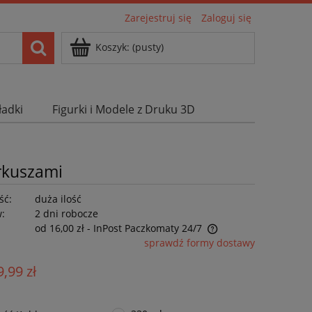
Zarejestruj się
Zaloguj się
Koszyk:
(pusty)
ładki
Figurki i Modele z Druku 3D
rkuszami
ść:
duża ilość
w:
2 dni robocze
od 16,00 zł
- InPost Paczkomaty 24/7
sprawdź formy dostawy
Cena nie zawiera ewentualnych kosztów
9,99 zł
płatności