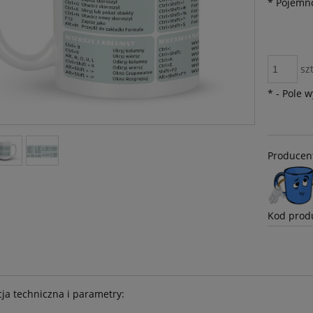
*
Pojemno
szt
*
- Pole 
Producen
Kod prod
cja techniczna i parametry: