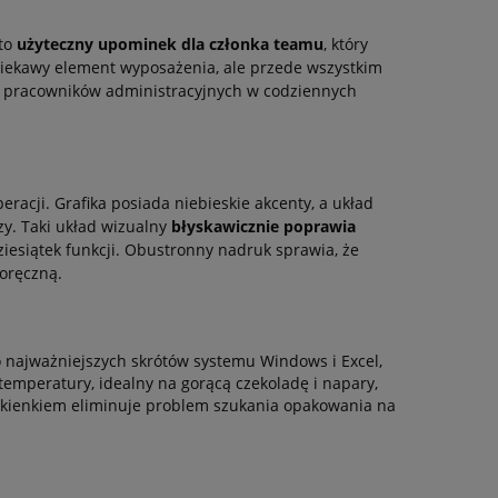
 to
użyteczny upominek dla członka teamu
, który
ciekawy element wyposażenia, ale przede wszystkim
az pracowników administracyjnych w codziennych
racji. Grafika posiada niebieskie akcenty, a układ
y. Taki układ wizualny
błyskawicznie poprawia
ziesiątek funkcji. Obustronny nadruk sprawia, że
woręczną.
 najważniejszych skrótów systemu Windows i Excel,
temperatury, idealny na gorącą czekoladę i napary,
okienkiem eliminuje problem szukania opakowania na