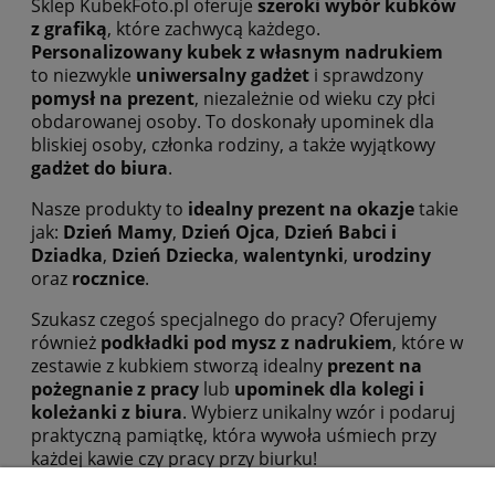
Sklep KubekFoto.pl oferuje
szeroki wybór kubków
z grafiką
, które zachwycą każdego.
Personalizowany kubek z własnym nadrukiem
to niezwykle
uniwersalny gadżet
i sprawdzony
pomysł na prezent
, niezależnie od wieku czy płci
obdarowanej osoby. To doskonały upominek dla
bliskiej osoby, członka rodziny, a także wyjątkowy
gadżet do biura
.
Nasze produkty to
idealny prezent na okazje
takie
jak:
Dzień Mamy
,
Dzień Ojca
,
Dzień Babci i
Dziadka
,
Dzień Dziecka
,
walentynki
,
urodziny
oraz
rocznice
.
Szukasz czegoś specjalnego do pracy? Oferujemy
również
podkładki pod mysz z nadrukiem
, które w
zestawie z kubkiem stworzą idealny
prezent na
pożegnanie z pracy
lub
upominek dla kolegi i
koleżanki z biura
. Wybierz unikalny wzór i podaruj
praktyczną pamiątkę, która wywoła uśmiech przy
każdej kawie czy pracy przy biurku!