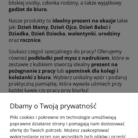
bliskiej osoby, członka rodziny, a także wyjątkowy
gadżet do biura
.
Nasze produkty to
idealny prezent na okazje
takie
jak:
Dzień Mamy
,
Dzień Ojca
,
Dzień Babci i
Dziadka
,
Dzień Dziecka
,
walentynki
,
urodziny
oraz
rocznice
.
Szukasz czegoś specjalnego do pracy? Oferujemy
również
podkładki pod mysz z nadrukiem
, które w
zestawie z kubkiem stworzą idealny
prezent na
pożegnanie z pracy
lub
upominek dla kolegi i
koleżanki z biura
. Wybierz unikalny wzór i podaruj
praktyczną pamiątkę, która wywoła uśmiech przy
każdej kawie czy pracy przy biurku!
Dbamy o Twoją prywatność
Pliki cookies i pokrewne im technologie umożliwiają
poprawne działanie strony i pomagają nam dostosować
ofertę do Twoich potrzeb. Możesz zaakceptować
wykorzystanie przez nas wszystkich tych plików i przejść