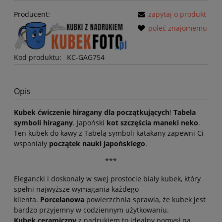
Producent:
zapytaj o produkt
poleć znajomemu
Kod produktu:
KC-GAG754
Opis
Kubek ćwiczenie hiragany dla początkujących
!
Tabela
symboli hiragany
. Japoński
kot szczęścia maneki neko
.
Ten kubek do kawy z Tabelą symboli katakany zapewni Ci
wspaniały
początek nauki japońskiego
.
***
Elegancki i doskonały w swej prostocie biały kubek, który
spełni najwyższe wymagania każdego
klienta.
Porcelanowa
powierzchnia sprawia, że kubek jest
bardzo przyjemny w codziennym użytkowaniu.
Kubek ceramiczny
z nadrukiem to idealny pomysł na